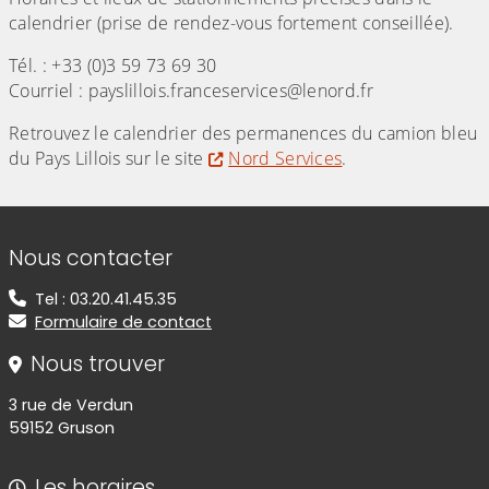
calendrier (prise de rendez-vous fortement conseillée).
Tél. : +33 (0)3 59 73 69 30
Courriel : payslillois.franceservices@lenord.fr
Retrouvez le calendrier des permanences du camion bleu
du Pays Lillois sur le site
Nord Services
.
Informations de contact
Nous contacter
Tel : 03.20.41.45.35
Formulaire de contact
Nous trouver
3 rue de Verdun
59152 Gruson
Les horaires