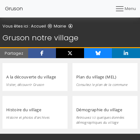
Gruson
Menu
Gruson notre village
Vous êtes ici :
Accueil
Mairie
Gruson notre village
Partagez
A la découverte du village
Plan du village (MEL)
Visiter, découvrir Gruson
Consultez le plan de la commune
Histoire du village
Démographie du village
Histoire et photos d'archives
Retrouvez ici quelques données
démographiques du village