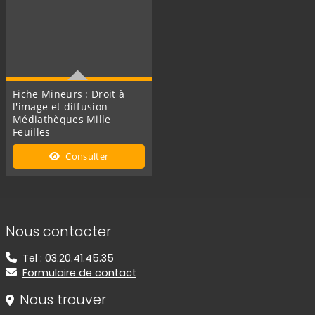
Fiche Mineurs : Droit à
l'image et diffusion
Médiathèques Mille
Feuilles
Cette fiche concerne le
Consulter
droit à l'image et diffusion
des mineurs dans le cadre
du réseau des
médiathèques Mille Feuilles
Informations de contact
Nous contacter
Tel : 03.20.41.45.35
Formulaire de contact
Nous trouver