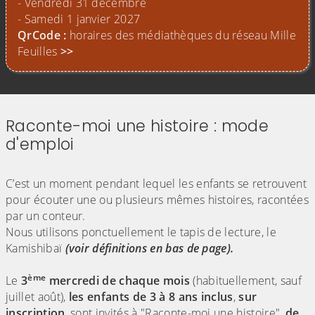
- Vendredi 31 décembre
- Samedi 1 janvier 2027
QrCode :
horaires des médiathèques du réseau Mille
Feuilles
>>
Raconte-moi une histoire : mode
d'emploi
(Cliquez sur l'image pour l'agrandir)
C’est un moment pendant lequel les enfants se retrouvent
pour écouter une ou plusieurs mêmes histoires, racontées
par un conteur.
Nous utilisons ponctuellement le tapis de lecture, le
Kamishibaï
(voir définitions en bas de page).
ème
Le
3
mercredi de chaque mois
(habituellement, sauf
juillet août),
les enfants de 3 à 8 ans inclus
,
sur
inscription
, sont invités à "Raconte-moi une histoire",
de