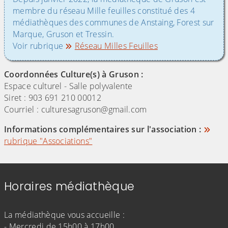
membre du réseau Mille feuilles constitué des 4
médiathèques des communes de Anstaing, Forest sur
Marque, Gruson et Tressin.
Voir rubrique
Réseau Milles Feuilles
Coordonnées Culture(s) à Gruson :
Espace culturel - Salle polyvalente
Siret : 903 691 210 00012
Courriel : culturesagruson@gmail.com
Informations complémentaires sur l'association :
rubrique "Associations"
Horaires médiathèque
(Cliquez sur l'image pour l'agrandir)
La médiathèque vous accueille :
- Mercredi de 15h00 à 17h00,