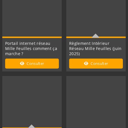
Portail internet réseau
Règlement Intérieur
Mille Feuilles comment ça
Réseau Mille Feuilles (juin
marche ?
2025)
Ce document concerne les
Consulter
Consulter
règles de fonctionnement
du réseau Milles feuilles