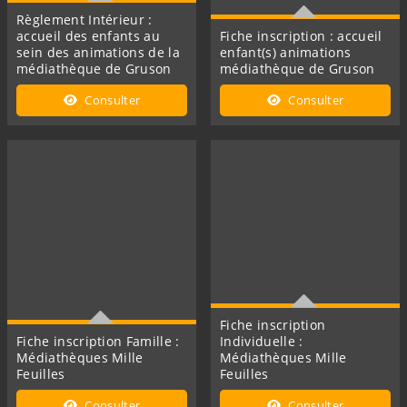
Règlement Intérieur :
accueil des enfants au
Fiche inscription : accueil
sein des animations de la
enfant(s) animations
médiathèque de Gruson
médiathèque de Gruson
Cette fiche concerne le
Cette fiche concerne
Consulter
Consulter
règlement Intérieur pour
l'adhésion de vos enfants
l'accueil des enfants au sein
aux animations de la
des animations dans le
bibliothèque
cadre de la médiathèque
municipale de Gruson
Fiche inscription
Fiche inscription Famille :
Individuelle :
Médiathèques Mille
Médiathèques Mille
Feuilles
Feuilles
Cette fiche concerne
Cette fiche concerne
Consulter
Consulter