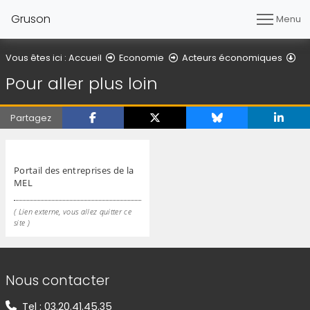
Gruson
Menu
Pou
Vous êtes ici :
Accueil
Economie
Acteurs économiques
Pour aller plus loin
Partagez
Portail des entreprises de la
MEL
( Lien externe, vous allez quitter ce
site )
Informations de contact
Nous contacter
Tel : 03.20.41.45.35