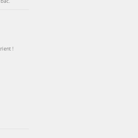
 bac.
rient !