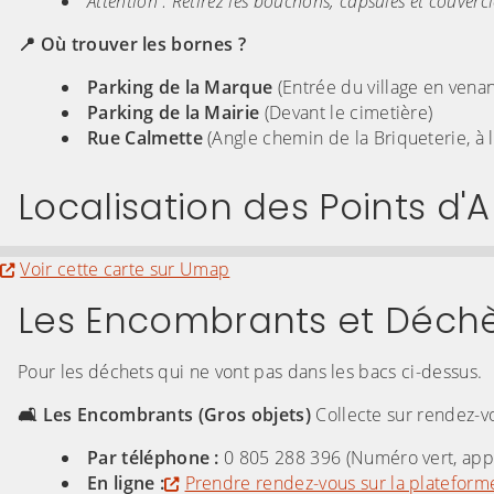
Attention : Retirez les bouchons, capsules et couvercl
📍 Où trouver les bornes ?
Parking de la Marque
(Entrée du village en venan
Parking de la Mairie
(Devant le cimetière)
Rue Calmette
(Angle chemin de la Briqueterie, à 
Localisation des Points d'
Evitez la carte interactive ci-après et aller au 
Voir cette carte sur Umap
Les Encombrants et Déchè
Pour les déchets qui ne vont pas dans les bacs ci-dessus.
🛋️ Les Encombrants (Gros objets)
Collecte sur rendez-vo
Par téléphone :
0 805 288 396 (Numéro vert, appe
En ligne :
Prendre rendez-vous sur la platefor