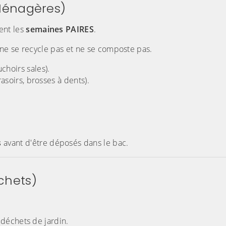
Ménagères)
ent les
semaines PAIRES
.
 ne se recycle pas et ne se composte pas.
choirs sales).
rasoirs, brosses à dents).
s
avant d'être déposés dans le bac.
chets)
 déchets de jardin.