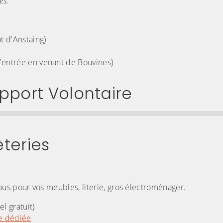
es.
t d'Anstaing)
l'entrée en venant de Bouvines)
Apport Volontaire
lien qui permet d'accéder directement à cette ca
teries
us pour vos meubles, literie, gros électroménager.
l gratuit)
me dédiée