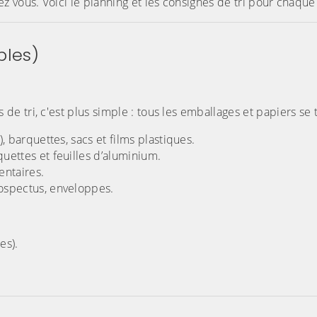
 vous. Voici le planning et les consignes de tri pour chaque
bles)
e tri, c'est plus simple : tous les emballages et papiers se t
), barquettes, sacs et films plastiques.
uettes et feuilles d’aluminium.
entaires.
rospectus, enveloppes.
es).