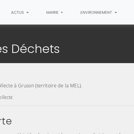
ACTUS
MAIRIE
ENVIRONNEMENT
 Collecte des Déchets
es Déchets
llecte à Gruson (territoire de la MEL).
llecte.
rte