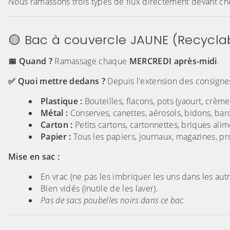
Nous ramassons trois types de flux directement devant chez
🟡 Bac à couvercle JAUNE (Recycla
📅 Quand ?
Ramassage chaque
MERCREDI après-midi
.
✅ Quoi mettre dedans ?
Depuis l'extension des consignes d
Plastique :
Bouteilles, flacons, pots (yaourt, crème
Métal :
Conserves, canettes, aérosols, bidons, barq
Carton :
Petits cartons, cartonnettes, briques alim
Papier :
Tous les papiers, journaux, magazines, p
Mise en sac :
En vrac (ne pas les imbriquer les uns dans les autr
Bien vidés (inutile de les laver).
Pas de sacs poubelles noirs dans ce bac.